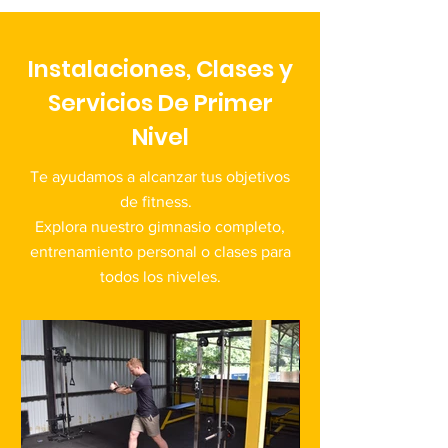
Instalaciones, Clases y
Servicios De Primer
Nivel
Te ayudamos a alcanzar tus objetivos
de fitness.
Explora nuestro gimnasio completo,
entrenamiento personal o clases para
todos los niveles.