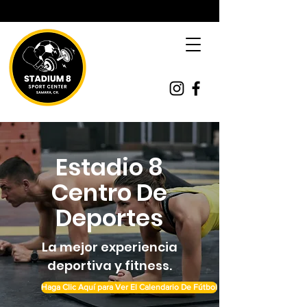
Estadio 8
Centro De
Deportes
La mejor experiencia
deportiva y fitness.
Haga Clic Aquí para Ver El Calendario De Fútbol